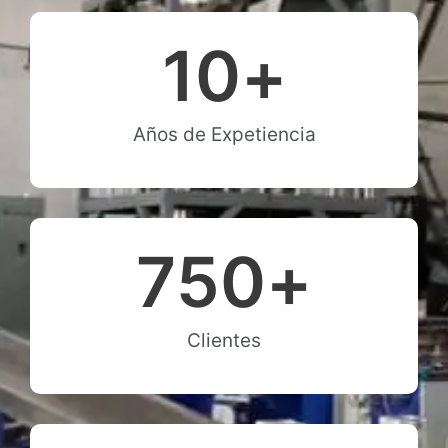
10
+
Años de Expetiencia
750
+
Clientes