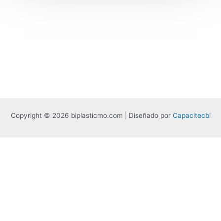
raja567
game 567
Dafabet
1хбет официальный сайт
Copyright © 2026 biplasticmo.com | Diseñado por
Capacitecbi