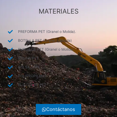
MATERIALES
PREFORMA PET (Granel o Molida).
BOTELLA PET (Granel o Molida)
PURGA DE PET (Granel o Molida)
RESINA PET
BOLSA LDPE
POLIPROPILENO
BLISTER DE PET
Contáctanos