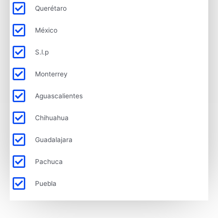
Querétaro
México
S.l.p
Monterrey
Aguascalientes
Chihuahua
Guadalajara
Pachuca
Puebla