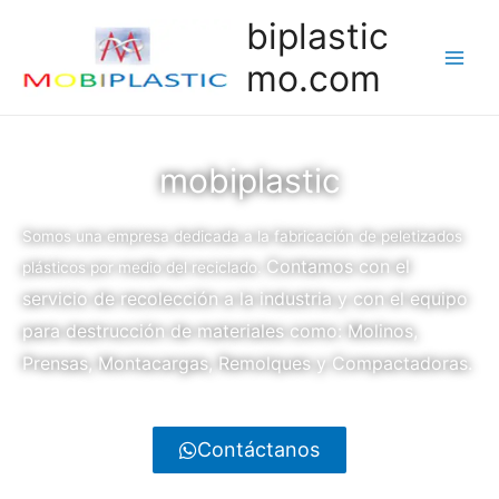
biplastic
mo.com
mobiplastic
Somos una empresa dedicada a la fabricación de peletizados
Contamos con el
plásticos por medio del reciclado.
servicio de recolección a la industria y con el equipo
para destrucción de materiales como: Molinos,
Prensas, Montacargas, Remolques y Compactadoras.
Contáctanos