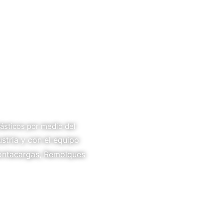
ásticos por medio del
stria y con el equipo
Montacargas, Remolques