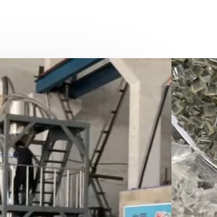
os:
da a la fabricación de
 medio del reciclado, contamos con
 industria y contamos con equipo
iales, Molinos, Prensas,