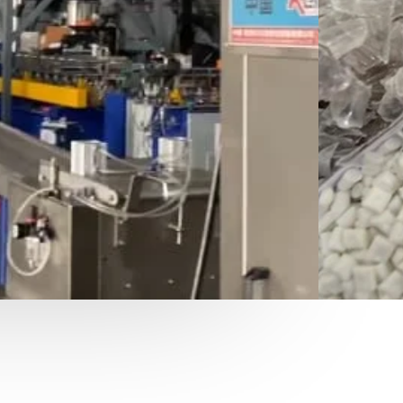
 Compactadoras.
e Ecología como generador y
udades de la republica.