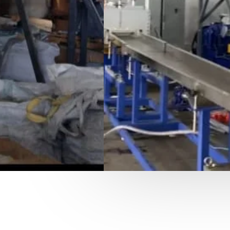
Montacargas, Remolques,
Contamos con permisos d
transportador en varias ci
Contáctanos