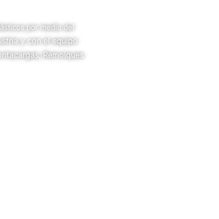
ásticos por medio del
stria y con el equipo
Montacargas, Remolques