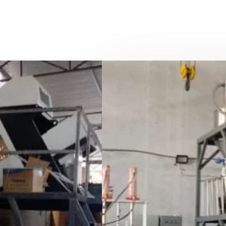
Quienes Som
Somos una empresa dedica
peletizados plásticos por
servicio de recolección a
para destrucción de mater