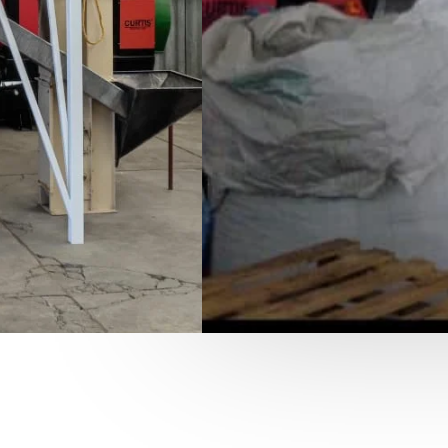
Montacargas, Remolques,
Contamos con permisos d
transportador en varias ci
Contáctanos