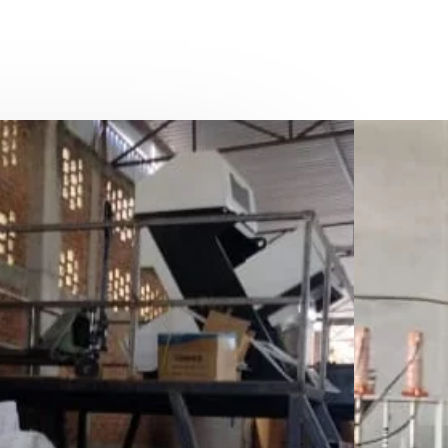
os:
da a la fabricación de
 medio del reciclado, contamos con
 industria y contamos con equipo
iales, Molinos, Prensas,