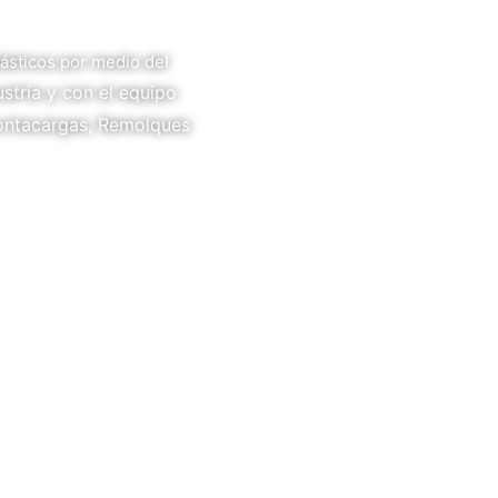
ásticos por medio del
stria y con el equipo
Montacargas, Remolques