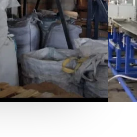
 Compactadoras.
e Ecología como generador y
udades de la republica.