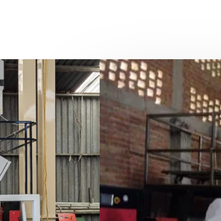
Quienes Som
Somos una empresa dedica
peletizados plásticos por
servicio de recolección a
para destrucción de mater