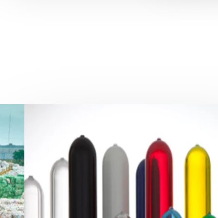
MATERIALES
PREFORMA PET (Granel o Molida).