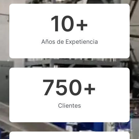
10
+
Años de Expetiencia
750
+
Clientes