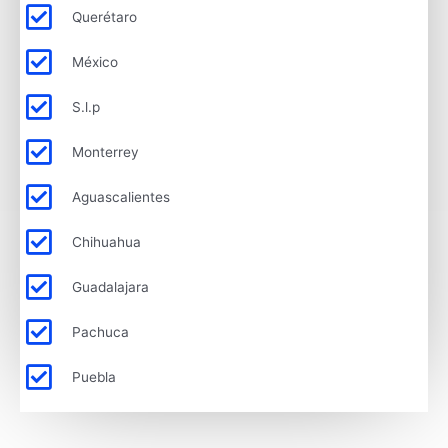
Querétaro
México
S.l.p
Monterrey
Aguascalientes
Chihuahua
Guadalajara
Pachuca
Puebla