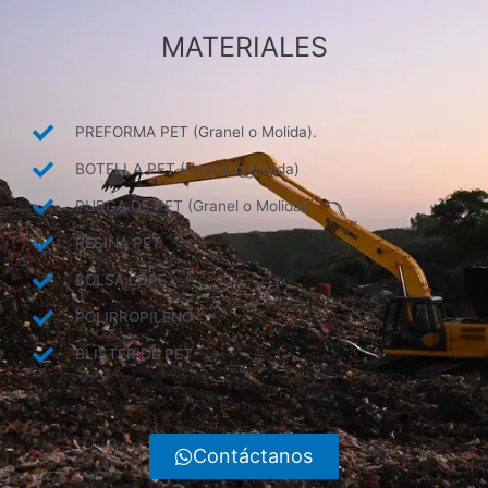
MATERIALES
PREFORMA PET (Granel o Molida).
BOTELLA PET (Granel o Molida)
PURGA DE PET (Granel o Molida)
RESINA PET
BOLSA LDPE
POLIPROPILENO
BLISTER DE PET
Contáctanos