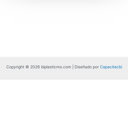
raja567
game 567
Dafabet
1хбет официальный сайт
Copyright © 2026 biplasticmo.com | Diseñado por
Capacitecbi