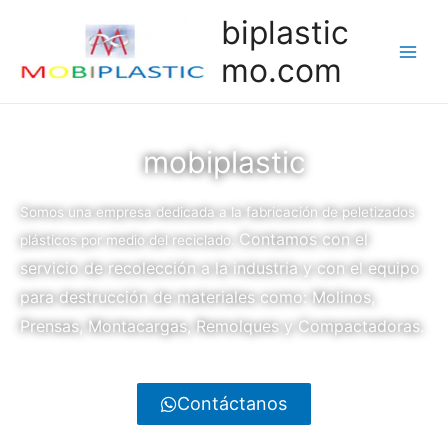
biplastic
mo.com
mobiplastic
Somos una empresa dedicada a la fabricación de peletizados
Contamos con el
plásticos por medio del reciclado.
servicio de recolección a la industria y con el equipo
para destrucción de materiales como: Molinos,
Prensas, Montacargas, Remolques y Compactadoras.
Contáctanos